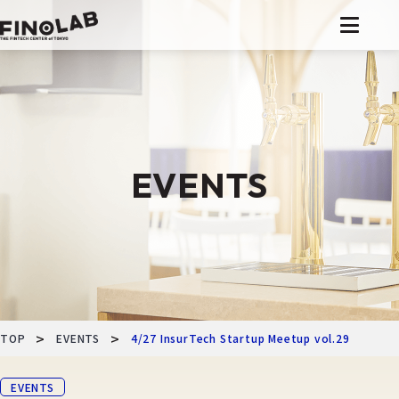
コ
ン
テ
ン
ツ
へ
EVENTS
移
動
>
>
TOP
EVENTS
4/27 InsurTech Startup Meetup vol
EVENTS