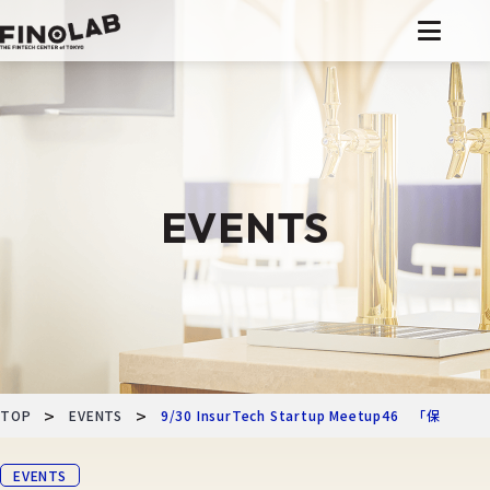
コ
ン
テ
ン
ツ
へ
EVENTS
移
動
>
>
TOP
EVENTS
9/30 InsurTech Startup Meetup
EVENTS