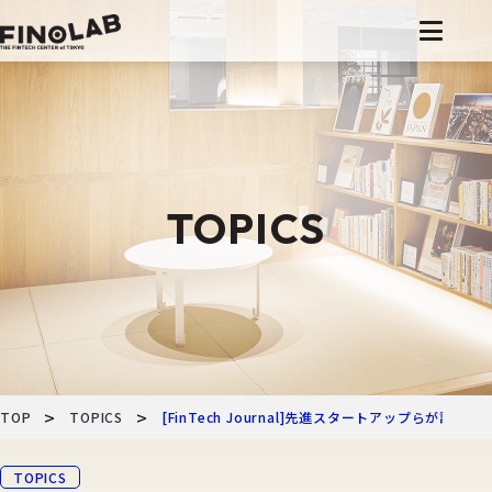
コ
ン
テ
ン
ツ
へ
TOPICS
移
動
>
>
TOP
TOPICS
[FinTech Journal]先進スタートアップらが
TOPICS